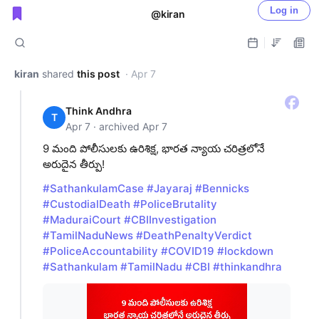
Log in
@kiran
Public shared posts
kiran
shared
this post
· Apr 7
Think Andhra
T
Apr 7 · archived Apr 7
9 మంది పోలీసులకు ఉరిశిక్ష, భారత న్యాయ చరిత్రలోనే
అరుదైన తీర్పు!
#SathankulamCase
#Jayaraj
#Bennicks
#CustodialDeath
#PoliceBrutality
#MaduraiCourt
#CBIInvestigation
#TamilNaduNews
#DeathPenaltyVerdict
#PoliceAccountability
#COVID19
#lockdown
#Sathankulam
#TamilNadu
#CBI
#thinkandhra