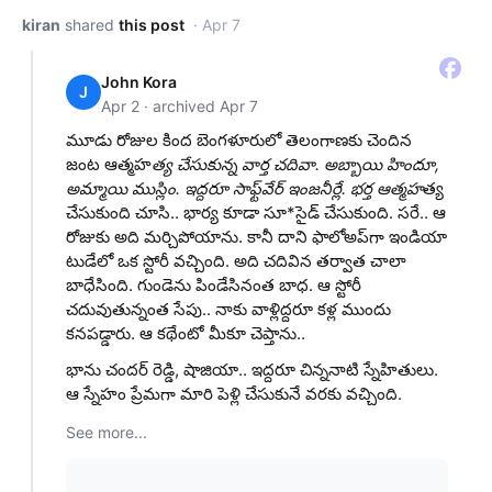
kiran
shared
this post
· Apr 7
John Kora
J
Apr 2 · archived Apr 7
మూడు రోజుల కింద బెంగళూరులో తెలంగాణకు చెందిన
జంట ఆత్మహ
త్య చేసుకున్న వార్త చదివా. అబ్బాయి హిందూ,
అమ్మాయి ముస్లిం. ఇద్దరూ సాఫ్ట్‌వేర్ ఇంజనీర్లే. భర్త ఆత్మహ
త్య
చేసుకుంది చూసి.. భార్య కూడా సూ*సైడ్ చేసుకుంది. సరే.. ఆ
రోజుకు అది మర్చిపోయాను. కానీ దాని ఫాలోఅప్‌గా ఇండియా
టుడేలో ఒక స్టోరీ వచ్చింది. అది చదివిన తర్వాత చాలా
బాధేసింది. గుండెను పిండేసినంత బాధ. ఆ స్టోరీ
చదువుతున్నంత సేపు.. నాకు వాళ్లిద్దరూ కళ్ల ముందు
కనపడ్డారు. ఆ కథేంటో మీకూ చెప్తాను..
భాను చందర్ రెడ్డి, షాజియా.. ఇద్దరూ చిన్ననాటి స్నేహితులు.
ఆ స్నేహం ప్రేమగా మారి పెళ్లి చేసుకునే వరకు వచ్చింది.
See more...