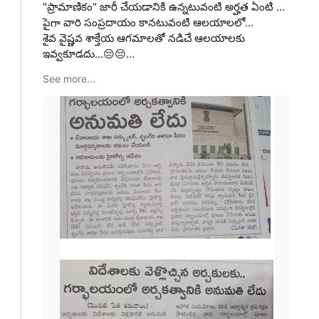
"ప్రామాణికం" జారీ చేయడానికి ఉన్నటువంటి అర్హత ఏంటి ...
పైగా వారి సంప్రదాయం కానటువంటి ఆలయాలలో...
శైవ వైష్ణవ శాక్తేయ ఆగమాలతో నడిచే ఆలయాలకు
ఇవ్వకూడదు...😔😔…
See more...