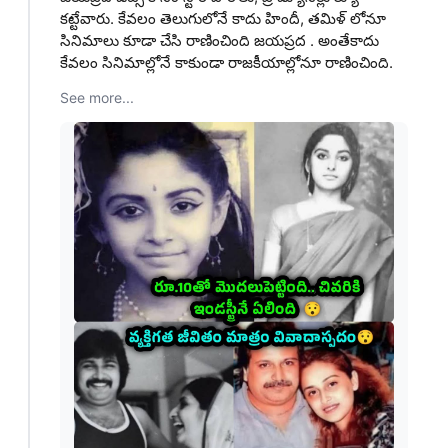
కట్టేవారు. కేవలం తెలుగులోనే కాదు హిందీ, తమిళ్ లోనూ
సినిమాలు కూడా చేసి రాణించింది జయప్రద . అంతేకాదు
కేవలం సినిమాల్లోనే కాకుండా రాజకీయాల్లోనూ రాణించింది.
See more...