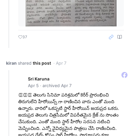
37
kiran
shared
this post
· Apr 7
Sri Karuna
Apr 5 · archived Apr 7
👏👏👏 తెలుగు సినిమా పరిశ్రమలో కెరీర్ ప్రారంభించి
తిరుగులేని హీరోయిన్స్ గా రాణించిన వారు ఎంతో మంది
ఉన్నారు. వారిలో ఒకప్పటి స్టార్ హీరోయిన్ జయప్రద ఒకరు.
జయప్రద తెలుగు చిత్రసీమలో విపరీతమైన క్రేజ్ ను సొంతం
చేసుకుంది. ఎంతో మంది స్టార్ హీరోల సరసన నటించి
మెప్పించింది. ఎన్నో వైవిధ్యమైన పాత్రలు చేసి రాణించింది.
జయప్రద డేట్స్ కోసం స్టార్ హీరోలు, ప్రొడ్యూసర్లు క్యూ