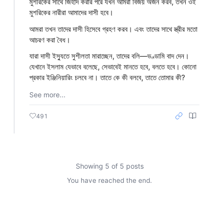
মুশরিকের সাথে জিহাদ করার পরে যখন আমরা বিজয় অর্জন করব, তখন ওই
মুশরিকের নারীরা আমাদের দাসী হবে।
আমরা তখন তাদের দাসী হিসেবে গ্রহণ করব। এবং তাদের সাথে স্ত্রীর মতো
আচরণ করা বৈধ।
যারা দাসী ইস্যুতে সুশীলতা মারাচ্ছেন, তাদের বলি—ভণ্ডামি বাদ দেন।
যেখানে ইসলাম যেভাবে বলেছে, সেভাবেই মানতে হবে, বলতে হবে। কোনো
প্রকার ইঞ্জিনিয়ারিং চলবে না। তাতে কে কী বলবে, তাতে তোমার কী?
See more...
491
Showing 5 of 5 posts
You have reached the end.