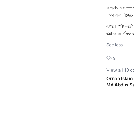
আল্লাহ বলেন—সূ
"আর যারা নিজেদের
এখানে স্পষ্ট কর
এটাকে অনৈতিক ব
See less
491
View all 10 
Ornob Islam
Md Abdus S