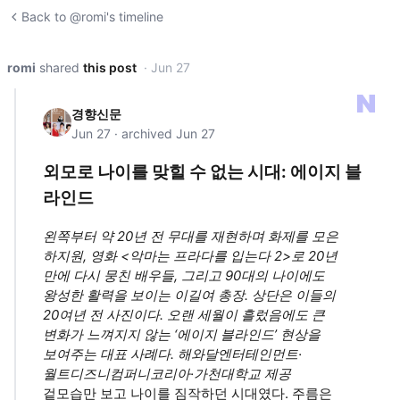
Back to @romi's timeline
romi
shared
this post
· Jun 27
경향신문
Jun 27 · archived Jun 27
외모로 나이를 맞힐 수 없는 시대: 에이지 블
라인드
왼쪽부터 약 20년 전 무대를 재현하며 화제를 모은
하지원, 영화 <악마는 프라다를 입는다 2>로 20년
만에 다시 뭉친 배우들, 그리고 90대의 나이에도
왕성한 활력을 보이는 이길여 총장. 상단은 이들의
20여년 전 사진이다. 오랜 세월이 흘렀음에도 큰
변화가 느껴지지 않는 ‘에이지 블라인드’ 현상을
보여주는 대표 사례다. 해와달엔터테인먼트·
월트디즈니컴퍼니코리아·가천대학교 제공
겉모습만 보고 나이를 짐작하던 시대였다. 주름은