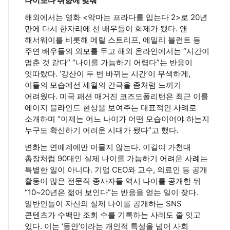
나이보다 취향에 맞춰
해외에서는 영화 <악마는 프라다를 입는다 2>로 20년
만에 다시 한자리에 선 배우들이 화제가 됐다. 앤
해서웨이를 비롯해 메릴 스트리프, 에밀리 블런트 등
주연 배우들의 외모를 두고 해외 온라인에서는 “시간이
멈춘 것 같다” “나이를 가늠하기 어렵다”는 반응이
잇따랐다. ‘강산이 두 번 바뀌는 시간’이 무색하게,
이들의 모습에선 세월의 간극을 좀처럼 느끼기
어려웠다. 미국 패션 매거진 코즈모폴리턴은 최근 이를
에이지 블라인드 현상을 보여주는 대표적인 사례로
소개하며 “이제는 어느 나이가 어떤 모습이어야 하는지
누구도 확신하기 어려운 시대가 됐다”고 했다.
변화는 연예계에만 머물지 않는다. 이길여 가천대
총장처럼 90대인 실제 나이를 가늠하기 어려운 사례는
특별한 일이 아니다. 기업 CEO와 교수, 의료인 등 공개
활동이 많은 전문직 종사자들 역시 나이를 공개한 뒤
“10~20년은 젊어 보인다”는 반응을 얻는 일이 잦다.
일반인들이 자신의 실제 나이를 공개하는 SNS
콘텐츠가 수백만 조회 수를 기록하는 사례도 줄 잇고
있다. 이는 ‘동안’이라는 개인적 특성을 넘어 사회