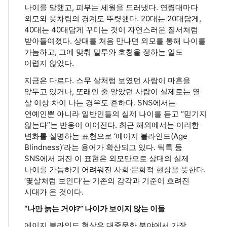
나이를 말했고, 피부는 세월을 드러냈다. 연령대마다
외모와 옷차림의 경계도 뚜렷했다. 20대는 20대답게,
40대는 40대답게 꾸미는 것이 자연스러운 질서처럼
받아들여졌다. 상대를 처음 만나면 외모를 통해 나이를
가늠하고, 그에 맞춰 말투와 호칭을 정하는 일도
어렵지 않았다.
지금은 다르다. 스무 살처럼 보였던 사람이 마흔을
앞두고 있거나, 또래인 줄 알았던 사람이 실제로는 열
살 이상 차이 나는 경우도 흔하다. SNS에서는
연예인뿐 아니라 일반인들의 실제 나이를 듣고 “믿기지
않는다”는 반응이 이어진다. 최근 해외에서는 이러한
변화를 설명하는 표현으로 ‘에이지 블라인드(Age
Blindness)’라는 용어가 확산되고 있다. 틱톡 등
SNS에서 퍼진 이 표현은 외모만으로 상대의 실제
나이를 가늠하기 어려워진 사회·문화적 현상을 뜻한다.
‘몇살처럼 보인다’는 기존의 감각과 기준이 흐려진
시대가 온 것이다.
“나만 늙는 거야?” 나이가 보이지 않는 이들
에이지 블라인드 현상은 대중문화 분야에서 가장