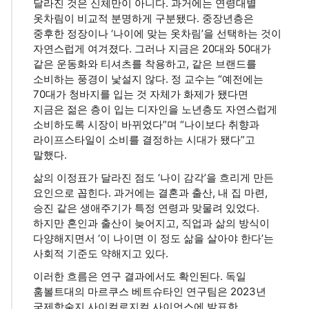
달라진 것은 신체만이 아니다. 과거에는 연령대별
옷차림이 비교적 분명하게 구분됐다. 중장년층은
중후한 정장이나 ‘나이에 맞는 옷차림’을 선택하는 것이
자연스럽게 여겨졌다. 그러나 지금은 20대와 50대가
같은 운동화와 티셔츠를 착용하고, 같은 브랜드를
소비하는 풍경이 낯설지 않다. 정 교수는 “예전에는
70대가 청바지를 입는 것 자체가 화제가 됐다면
지금은 젊은 층이 입는 디자인을 노년층도 자연스럽게
소비하도록 시장이 바뀌었다”며 “나이보다 취향과
라이프스타일이 소비를 결정하는 시대가 됐다”고
말했다.
삶의 이정표가 달라진 점도 ‘나이 감각’을 흐리게 만든
요인으로 꼽힌다. 과거에는 결혼과 출산, 내 집 마련,
승진 같은 생애주기가 특정 연령과 맞물려 있었다.
하지만 혼인과 출산이 늦어지고, 직업과 삶의 방식이
다양해지면서 ‘이 나이면 이 정도 삶을 살아야 한다’는
사회적 기준도 약해지고 있다.
이러한 흐름은 연구 결과에서도 확인된다. 독일
훔볼트대의 마르쿠스 베트슈타인 연구팀은 2023년
국제학술지 사이컬로지컬 사이언스에 발표한