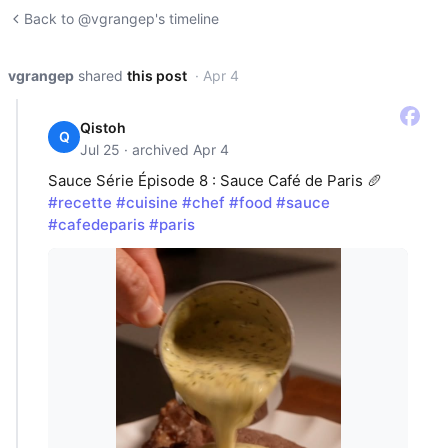
Back to @vgrangep's timeline
vgrangep
shared
this post
· Apr 4
Qistoh
Q
Jul 25 · archived Apr 4
Sauce Série Épisode 8 : Sauce Café de Paris 🥖
#recette
#cuisine
#chef
#food
#sauce
#cafedeparis
#paris