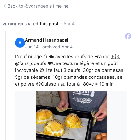
Back to @vgrangep's timeline
vgrangep
shared
this post
· Apr 4
Armand Hasanpapaj
A
Jun 14 · archived Apr 4
L’œuf nuage 🥚 ☁️ avec les œufs de France 🇫🇷
@fans_doeufs ♥️Une texture légère et un goût
incroyable 😋Il te faut 3 oeufs, 30gr de parmesan,
5gr de sésames, 10gr d’amandes concassées, sel
et poivre 😍Cuisson au four à 180•c = 10 min