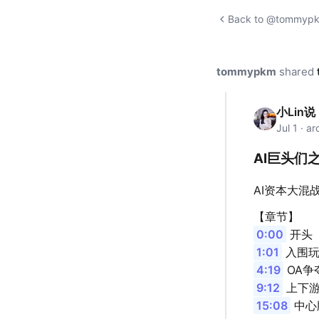
Back to @tommypkm
tommypkm
shared
小Lin说
Jul 1 · a
AI巨头们
AI资本大混
【章节】
0:00
开头
1:01
入围玩
4:19
OA争
9:12
上下游
15:08
中心