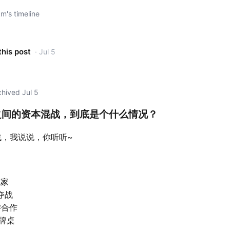
's timeline
this post
· Jul 5
rchived Jul 5
之间的资本混战，到底是个什么情况？
战，我说说，你听听~
家
夺战
合作
牌桌