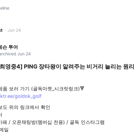
eline
st
· Jun 24
레슨 투어
 archived Jun 24
최영중4] PING 장타왕이 알려주는 비거리 늘리는 원
제품 보러 가기 (골독마켓_시크릿링크)🔻
inktr.ee/goldok_golf
보도 위의 링크에서 확인
서
카페 / 오픈채팅방(멤버십 전용) / 골독 인스타그램
 메일