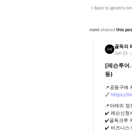
Back to @romi's tim
romi
shared
this po
골독의 
Jun 23 ·
[레슨투어.
동)
📌공동구매 
🔗
https://l
📌아래의 정
✔️ 레슨신청
✔️골독크루 
✔️ 비즈니스