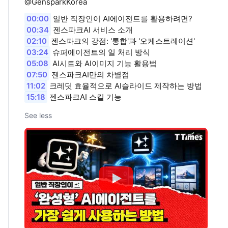
@GensparkKorea
00:00
일반 직장인이 AI에이전트를 활용하려면?
00:34
젠스파크AI 서비스 소개
02:10
젠스파크의 강점: '통합'과 '오케스트레이션'
03:24
슈퍼에이전트의 일 처리 방식
05:08
AI시트와 AI이미지 기능 활용법
07:50
젠스파크AI만의 차별점
11:02
크레딧 효율적으로 AI슬라이드 제작하는 방법
15:18
젠스파크AI 스킬 기능
See less