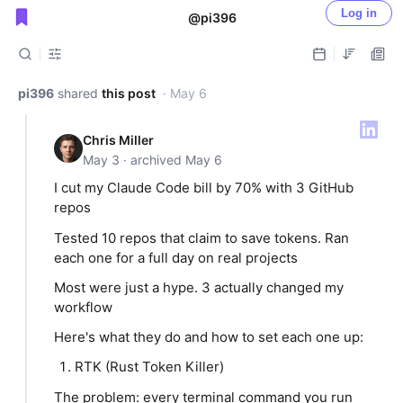
Log in
@pi396
Public shared posts
pi396
shared
this post
· May 6
Chris Miller
May 3 · archived May 6
I cut my Claude Code bill by 70% with 3 GitHub
repos
Tested 10 repos that claim to save tokens. Ran
each one for a full day on real projects
Most were just a hype. 3 actually changed my
workflow
Here's what they do and how to set each one up:
RTK (Rust Token Killer)
The problem: every terminal command you run