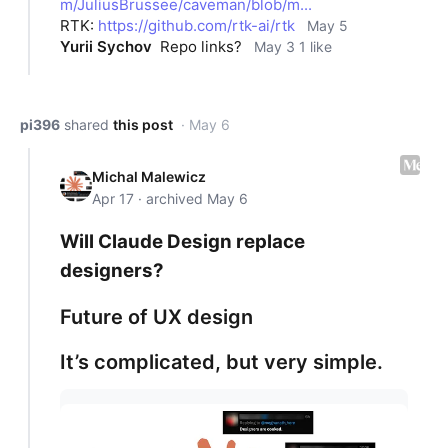
m/JuliusBrussee/caveman/blob/m...
RTK: 
https://github.com/rtk-ai/rtk
May 5
Yurii Sychov
Repo links?
May 3
1 like
pi396
shared
this post
· May 6
Michal Malewicz
Apr 17 · archived May 6
Will Claude Design replace
designers?
Future of UX design
It’s complicated, but very simple.