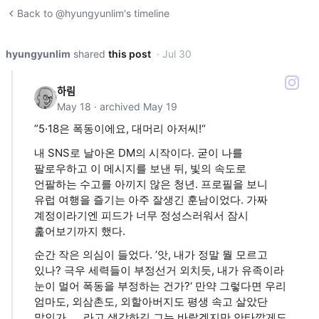
Back to @hyungyunlim's timeline
hyungyunlim
shared
this post
· Jul 30
하림
May 18 · archived May 19
”5·18은 폭동이에요, 대머리 아저씨!“
내 SNS로 날아온 DM의 시작이다. 굳이 나를
팔로우하고 이 메시지를 보낸 뒤, 빛의 속도로
언팔하는 수고를 아끼지 않은 청년. 프로필을 보니
유럽 여행을 즐기는 아주 잘생긴 훈남이었다. 가짜
계정이라기엔 피드가 너무 정성스러워서 잠시
훑어보기까지 했다.
순간 작은 의심이 들었다. ’앗, 내가 정말 뭘 모르고
있나? 극우 세력들이 부정선거 외치듯, 내가 유족이라
눈이 멀어 폭동을 부정하는 건가?‘ 만약 그렇다면 우리
엄마도, 외삼촌도, 외할아버지도 평생 속고 살았단
말인가..... 라고 생각하길 그는 바랐겠지만 안타깝게도