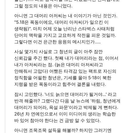
그럴 정도의 내용은 아니었다.
아니면 그 대머리 아저씨는 내 이야기가 아닌 것인가.
"5.18은 폭동이에요, 대머리 아저씨(가 일으킨 이
생략됨)". 마치 어제 오늘 난리난 스타벅스 사태처럼
단어의 맥락을 가지고 교묘하게 작전을 피운 것일까.
그렇다면 이건 은근한 응원의 메시지인가.....
사실 몇가지 사실로 그 청년의 글이 아주 잠깐
신뢰감을 주긴 했다. 첫째 내가 대머리라는 점, 이어서
내가 아저씨라는 점. (늙은 대머리 아저씨라고
안해줘서 고맙다) 어쨌든 타격감 있는 팩트로 자신의
정직함을 어필한 청년은, 기세를 몰아 5·18이 북한
지령을 받은 폭동이라고 힘주어 결론을 내렸다.
잠시 고민했다. '너도 늙으면 대머리가 될거야...' 라고
반격 해줄까? 그랬다간 다음 날 뉴스에 ’하림, 청년에게
대머리가 되어라, 욕설 파문‘이라고 박제될 게 뻔하다.
26년 차 연예인으로서 이미 미디어의 생리는 학습한
바 있어 참아야 한다는 건 금방 알 수 있었다.
아니면 조목조목 설득을 해볼까? 하지만 그러기엔