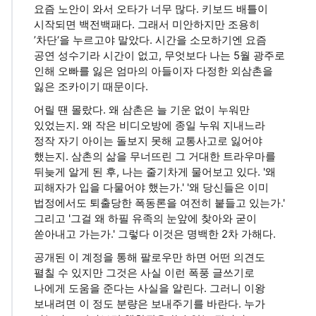
요즘 노안이 와서 오타가 너무 많다. 키보드 배틀이
시작되면 백전백패다. 그래서 미안하지만 조용히
’차단‘을 누르고야 말았다. 시간을 소모하기엔 요즘
공연 성수기라 시간이 없고, 무엇보다 나는 5월 광주로
인해 오빠를 잃은 엄마의 아들이자 다정한 외삼촌을
잃은 조카이기 때문이다.
어릴 땐 몰랐다. 왜 삼촌은 늘 기운 없이 누워만
있었는지. 왜 작은 비디오방에 종일 누워 지내느라
정작 자기 아이는 돌보지 못해 교통사고로 잃어야
했는지. 삼촌의 삶을 무너뜨린 그 거대한 트라우마를
뒤늦게 알게 된 후, 나는 줄기차게 물어보고 있다. '왜
피해자가 입을 다물어야 했는가.' '왜 당신들은 이미
법정에서도 퇴출당한 폭동론을 여전히 붙들고 있는가.'
그리고 '그걸 왜 하필 유족의 눈앞에 찾아와 굳이
쏟아내고 가는가.' 그렇다 이것은 명백한 2차 가해다.
공개된 이 계정을 통해 팔로우만 하면 어떤 의견도
펼칠 수 있지만 그것은 사실 이런 폭풍 글쓰기로
나에게 도움을 준다는 사실을 알린다. 그러니 이왕
보내려면 이 정도 분량은 보내주기를 바란다. 누가