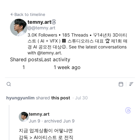
Back to timeline
temny.art
@@temny.art
3.0K Followers • 185 Threads • 💡14년차 3D아티
스트 ( AI + VFX ) 🏢 스튜디오라스 대표 🏆 제1회 매
경 AI 공모전 대상😉. See the latest conversations 
with @temny.art.
Shared posts
Last activity
1
1 week ago
Author posts
hyungyunlim
shared
this post
· Jul 30
temny.art
Jun 9 · archived Jun 9
지금 업계상황이 어떻냐면
감독 > AI아티스트 로 전직