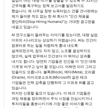
실업이 아닌 '대량 여가'를 창출할 수 있도록 주 32시간
근무제를 촉구하는 정책 보고서를 발표하기도
했습니다. 제 사무실 창밖 뉴욕타임스 건물 건너편에는
제가 들어본 적도 없는 한 AI 회사가 "인간 채용을
중단하라(Stop Hiring Humans)"는 거대한 광고판을
내걸고 있습니다.
AI 연구소들이 들려주는 이야기를 믿는다면, 대량 실업
이외의 시나리오는 상상하기 어렵습니다. AI는 인간이
컴퓨터로 하는 일을 저렴하게 흉내 내도록
설계되었으며, 잠도 자지 않고, 노조를 결성하지도
않으며, 실제 업무에서 인간보다 더 뛰어난 성과를
내기도 합니다. 당연히 기업들은 인간을 이 '인간 대체
기계'로 바꾸고 싶어 할 것입니다. 어쩌면 이미 그러고
있을지도 모릅니다. 블록(Block), 메타(Meta), 오라클
(Oracle), 마이크로소프트(Microsoft) 같은 테크
기업들은 인력 감축을 단행하며 그 이유로 AI를 꼽고
있습니다.
하지만 신중할 필요가 있습니다. 이 테크 기업들은
과잉 채용을 정리하면서 주식 시장을 안심시키거나
투자자들을 흥분시키기에 가장 좋은 이야기를 하고