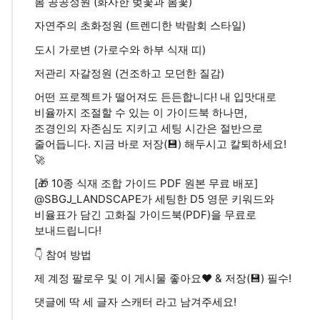
봄 공공정원 (화사한 벚꽃과 봄꽃)
자연주의 초화정원 (트렌디한 박람회 스타일)
도시 가로변 (가로수와 하부 식재 띠)
저관리 자갈정원 (건조하고 모던한 질감)
어떤 프로젝트가 떨어져도 든든합니다! 내 입맛대로
비율까지 조절할 수 있는 이 가이드북 하나면,
조경인의 자존심도 지키고 세팅 시간은 절반으로
줄어듭니다. 지금 바로 저장(💾) 해두시고 칼퇴하세요!
🚀
[🎁 10종 식재 조합 가이드 PDF 원본 무료 배포]
@SBGJ_LANDSCAPE가 세팅한 D5 영문 키워드와
비율표가 담긴 고화질 가이드북(PDF)을 무료로
보내드립니다!
👇 참여 방법
제 계정 팔로우 및 이 게시물 좋아요❤ & 저장(💾) 필수!
댓글에 딱 세 글자 스캐터 라고 남겨주세요!