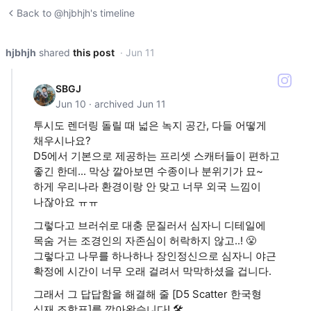
Back to @hjbhjh's timeline
hjbhjh
shared
this post
· Jun 11
SBGJ
Jun 10 · archived Jun 11
투시도 렌더링 돌릴 때 넓은 녹지 공간, 다들 어떻게
채우시나요?
D5에서 기본으로 제공하는 프리셋 스캐터들이 편하고
좋긴 한데... 막상 깔아보면 수종이나 분위기가 묘~
하게 우리나라 환경이랑 안 맞고 너무 외국 느낌이
나잖아요 ㅠㅠ
그렇다고 브러쉬로 대충 문질러서 심자니 디테일에
목숨 거는 조경인의 자존심이 허락하지 않고..! 😤
그렇다고 나무를 하나하나 장인정신으로 심자니 야근
확정에 시간이 너무 오래 걸려서 막막하셨을 겁니다.
그래서 그 답답함을 해결해 줄 [D5 Scatter 한국형
식재 조합표]를 깎아왔습니다! 🛠️