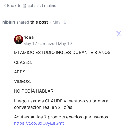
Back to @hjbhjh's timeline
hjbhjh
shared
this post
· May 19
Nona
May 17 · archived May 19
MI AMIGO ESTUDIÓ INGLÉS DURANTE 3 AÑOS.
CLASES.
APPS.
VIDEOS.
NO PODÍA HABLAR.
Luego usamos CLAUDE y mantuvo su primera
conversación real en 21 días.
Aquí están los 7 prompts exactos que usamos:
https://t.co/8xOvyEeGmt