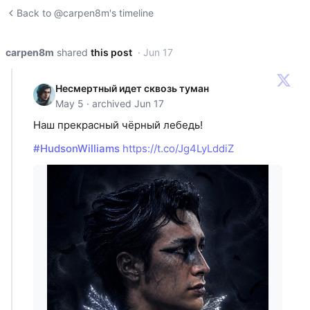
Back to @carpen8m's timeline
carpen8m
shared
this post
· Jun 17
Несмертный идет сквозь туман
May 5 · archived Jun 17
Наш прекрасный чёрный лебедь!
#HudsonWilliams
https://t.co/Jg4LyLddiZ