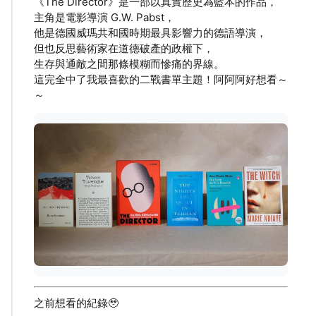
《The Director》是一部以真實歷史為藍本的作品，
主角是電影導演 G.W. Pabst，
他是德國威瑪共和國時期最具影響力的德語導演，
但也反思藝術家在道德破產的政權下，
生存與通敵之間那條模糊而慘痛的界線。
這完全中了我最喜歡的二戰書單主題！阿阿阿好想看～
～
之前想看的紀錄🥹