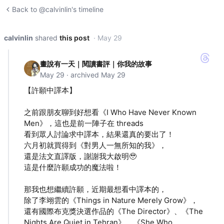
Back to @calvinlin's timeline
calvinlin
shared
this post
· May 29
畫說有一天｜閱讀書評｜你我的故事
May 29 · archived May 29
【許願中譯本】
之前跟朋友聊到好想看《I Who Have Never Known
Men》，這也是前一陣子在 threads
看到眾人討論求中譯本，結果還真的要出了！
六月初就買得到《對男人一無所知的我》，
還是法文直譯版，謝謝我大啟明🥹
這是什麼許願成功的魔法啦！
那我也想繼續許願，近期最想看中譯本的，
除了李翊雲的《Things in Nature Merely Grow》，
還有國際布克獎決選作品的《The Director》、《The
Nights Are Quiet in Tehran》、《She Who