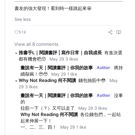
書友的強大發現！看到時一樣跳起來🤩
See less
519
View all 8 comments
推書手L｜閱讀書評 | 寫作日常｜自我成長
有進決選
都有機會吧🥺
May 29
3 likes
畫說有一天｜閱讀書評｜你我的故事
將持
Author
續敲碗！🥹🥹
May 29
1 like
Why Not Reading 何不閱讀
錢包抽筋中😳
May
29
3 likes
畫說有一天｜閱讀書評｜你我的故事
沒事
Author
的
拉筋一下（？）又可以走了
May 29
3 likes
Why Not Reading 何不閱讀
各位錢包們，一起站
起來伸展一下！
一、二、三、四！
May 29
1 like