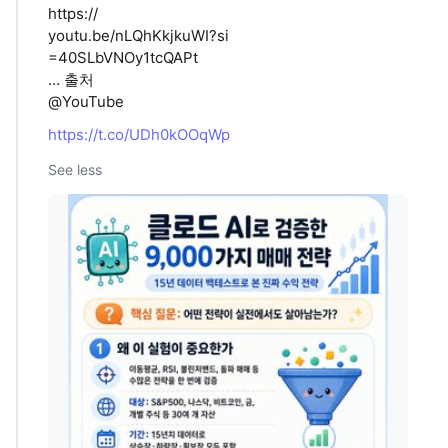
https://
youtu.be/nLQhKkjkuWI?si
=40SLbVNOy1tcQAPt
… 출처
@YouTube
https://t.co/UDh0kOOqWp
See less