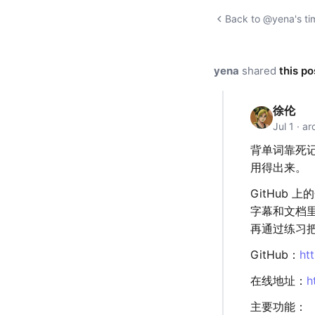
Back to @yena's ti
yena
shared
this po
徐伦
Jul 1 · a
背单词靠死
用得出来。
GitHub 
字幕和文档
再通过练习把
GitHub：
ht
在线地址：
h
主要功能：