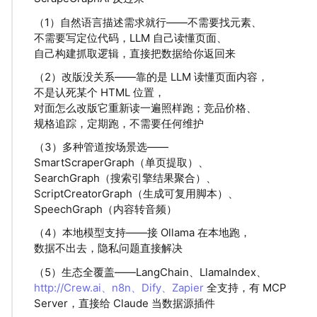
（1）自然语言描述需求就行——不需要找元素、
不需要写定位代码，LLM 自己读懂页面、
自己构建抓取逻辑，直接把数据给你返回来
（2）改版没关系——靠的是 LLM 读懂页面内容，
不是认死某个 HTML 位置，
对面怎么改版它重新读一遍照样跑；竞品价格、
规格追踪，定期跑，不需要任何维护
（3）多种管道按场景选——
SmartScraperGraph（单页提取）、
SearchGraph（搜索引擎结果聚合）、
ScriptCreatorGraph（生成可复用脚本）、
SpeechGraph（内容转音频）
（4）本地模型支持——接 Ollama 在本地跑，
数据不出去，隐私问题直接解决
（5）生态全覆盖——LangChain、LlamaIndex、
http://Crew.ai、n8n、Dify、Zapier
全支持，有 MCP
Server，直接给 Claude 当数据源插件