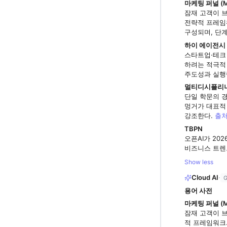
마케팅 퍼널 (Mar
잠재 고객이 
전략적 프레임워크.
구성되며, 단
하이 에이전시 (
스타트업·테크
하려는 적극적
주도성과 실행
멀티디시플리너리 사고
단일 학문의 
멍거가 대표적 
강조한다.
출
TBPN
오픈AI가 20
비즈니스 트렌
Show less
Cloud AI
·
G
용어 사전
마케팅 퍼널 (Mar
잠재 고객이 
적 프레임워크