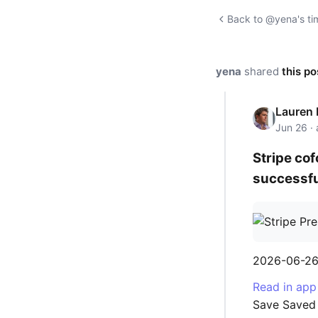
Back to @yena's ti
yena
shared
this po
Lauren
Jun 26 · 
Stripe cof
successful
2026-06-26
Read in app
Save Saved