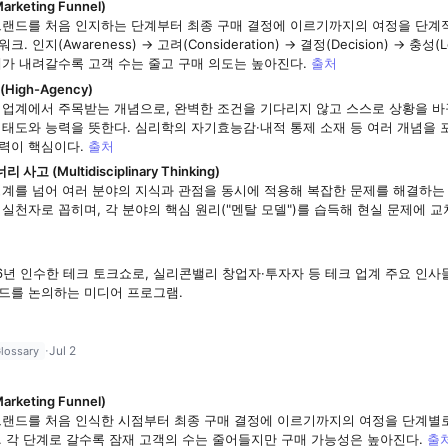
keting Funnel)
브랜드를 처음 인지하는 단계부터 최종 구매 결정에 이르기까지의 여정을 단계
 인지(Awareness) → 고려(Consideration) → 결정(Decision) → 충성(L
계가 내려갈수록 고객 수는 줄고 구매 의도는 높아진다.
출처
High-Agency)
 업계에서 주목받는 개념으로, 완벽한 조건을 기다리지 않고 스스로 상황을 바
 태도와 능력을 뜻한다. 심리학의 자기효능감·내적 통제 소재 등 여러 개념을 
력이 핵심이다.
출처
 (Multidisciplinary Thinking)
경계를 넘어 여러 분야의 지식과 관점을 동시에 적용해 복잡한 문제를 해결하는
실천자로 꼽히며, 각 분야의 핵심 원리("멘탈 모델")를 습득해 현실 문제에 
처
26년 인수한 테크 토크쇼로, 실리콘밸리 창업자·투자자 등 테크 업계 주요 인사
드를 논의하는 미디어 프로그램.
·
Jul 2
lossary
keting Funnel)
브랜드를 처음 인식한 시점부터 최종 구매 결정에 이르기까지의 여정을 단계별
. 각 단계로 갈수록 잠재 고객의 수는 줄어들지만 구매 가능성은 높아진다.
출