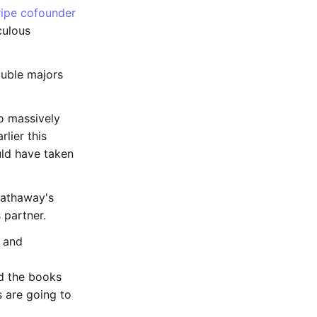
ripe cofounder
culous
double majors
o massively
lier this
ld have taken
Hathaway's
 partner.
y and
ad the books
s are going to