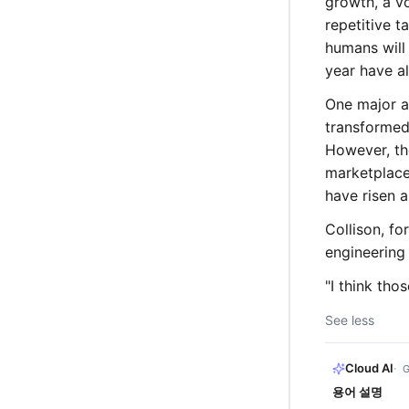
growth, a vo
repetitive t
humans will
year have al
One major a
transformed
However, the
marketplace 
have risen a
Collison, fo
engineering
"I think tho
See less
Cloud AI
·
G
용어 설명