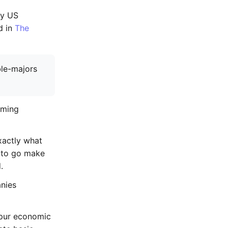
ny US
d in
The
oming
xactly what
t to go make
.
nies
spur economic