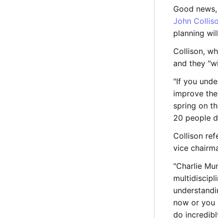
Good news, 
John Collis
planning wil
Collison, wh
and they "wi
"If you und
improve the 
spring on t
20 people d
Collison re
vice chairm
"Charlie Mu
multidiscipl
understandin
now or you c
do incredibl