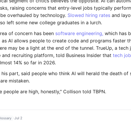
cal segment of critics believes the opposite. AI can autom
asks, raising concerns that entry-level jobs typically perfo
 be overhauled by technology.
Slowed hiring rates
and layof
so left some new college graduates in a lurch.
rea of concern has been
software engineering,
which has 
 as AI allows people to create code and programs faster th
re may be a light at the end of the tunnel. TrueUp, a tech 
and recruiting platform, told Business Insider that
tech jo
lmost 14% so far in 2026.
r his part, said people who think AI will herald the death of
 are mistaken.
se people are high, honestly," Collison told TBPN.
·
Jul 2
lossary