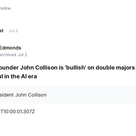
meline
st
· Jul 2
 Edmonds
archived Jul 2
ounder John Collison is 'bullish' on double majors
 in the AI era
T10:00:01.307Z