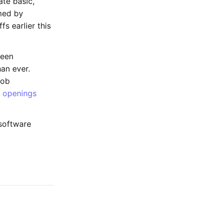
ate basic,
rmed by
fs earlier this
been
an ever.
job
b openings
 software