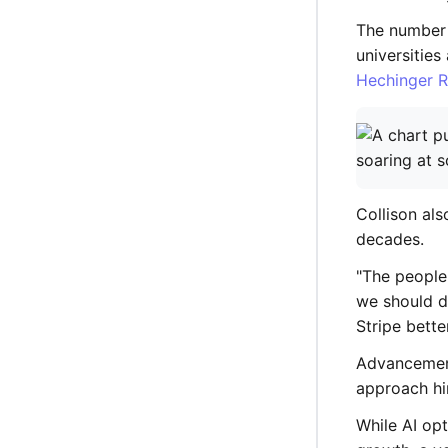
The number 
universities
Hechinger 
Collison al
decades.
"The people
we should d
Stripe bett
Advancement
approach hi
While AI op