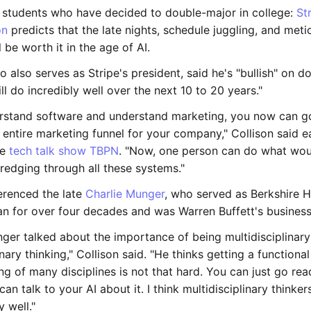
students who have decided to double-major in college:
St
on
predicts that the late nights, schedule juggling, and meti
l be worth it in the age of AI.
o also serves as Stripe's president, said he's "bullish" on 
ll do incredibly well over the next 10 to 20 years."
erstand software and understand marketing, you now can g
entire marketing funnel for your company," Collison said ear
he
tech talk show TBPN
. "Now, one person can do what wou
redging through all these systems."
ferenced the late
Charlie Munger
, who served as Berkshire 
an for over four decades and was Warren Buffett's business
nger talked about the importance of being multidisciplinar
inary thinking," Collison said. "He thinks getting a functional
g of many disciplines is not that hard. You can just go re
an talk to your AI about it. I think multidisciplinary thinker
y well."