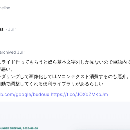
meline
st
· Jul 1
archived Jul 1
mlスライド作ってもらうと奴ら基本文字列しか見ないので単語内
が悪い。
ンダリングして画像化してLLMコンテクスト消費するのも厄介
自動で調整してくれる便利ライブラリがあるらしい
hub.com/google/budoux
https://t.co/JOXdZMKpJm