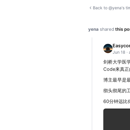
Back to @yena's ti
yena
shared
this po
Easyco
Jun 18 ·
剑桥大学医学
Code来真
博主最早是
彻头彻尾的工
60分钟远比