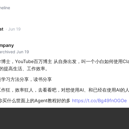
meline
st
· Jun 19
mpany
 archived Jun 19
博士，YouTube百万博主 从自身出发，叫一个小白如何使用Cla
正的提高生活、工作效率。
最学习方法分享，读书分享
作狂，效率狂人，去看看吧，对想使用AI、和已经在使用AI的
你买什么世面上的Agent教程好的多
https://t.co/Bg49fnOGOe