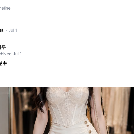
meline
st
· Jul 1
찌루
rchived Jul 1
🎥