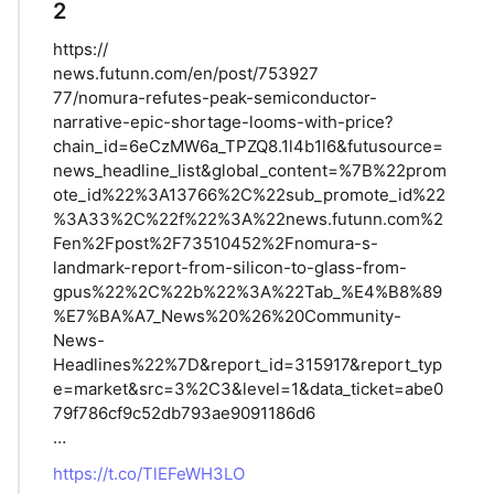
2
https://
news.futunn.com/en/post/753927
77/nomura-refutes-peak-semiconductor-
narrative-epic-shortage-looms-with-price?
chain_id=6eCzMW6a_TPZQ8.1l4b1l6&futusource=
news_headline_list&global_content=%7B%22prom
ote_id%22%3A13766%2C%22sub_promote_id%22
%3A33%2C%22f%22%3A%22news.futunn.com%2
Fen%2Fpost%2F73510452%2Fnomura-s-
landmark-report-from-silicon-to-glass-from-
gpus%22%2C%22b%22%3A%22Tab_%E4%B8%89
%E7%BA%A7_News%20%26%20Community-
News-
Headlines%22%7D&report_id=315917&report_typ
e=market&src=3%2C3&level=1&data_ticket=abe0
79f786cf9c52db793ae9091186d6
…
https://t.co/TlEFeWH3LO