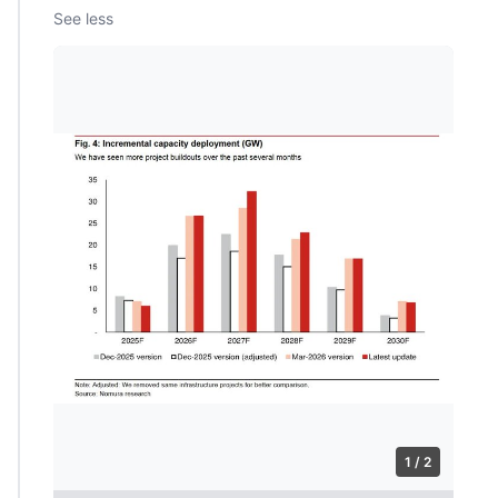
See less
1 / 2