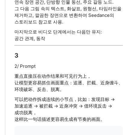
연속 장면 공간, 단방향 인물 동선, 주요 갈등 노드.
그 다음 그림 속의 텍스트, 화살표, 원형선, 타임라인을
제거하고, 깔끔한 장면으로 변환하여 Seedance의
스토리보드 참고로 사용.
마지막으로 비디오 단계에서는 다음만 유지:
공간 관계, 동작
3
2/ Prompt
重点直接压在动作结果和可见行为上，
让模型更容易抓住画面重点：追逐、拦截、近身缠斗、
环境破坏、反击、脱离。
可以把动作拆成连续的小节点，比如：发现目标 →
加速追逐 → 被拦截 → 近身冲突 → 借环境反击 →
成功脱离，
这样比一句话描述更容易生成有节奏的画面。