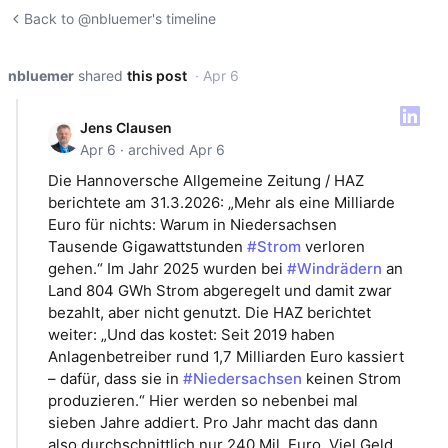
Back to @nbluemer's timeline
nbluemer
shared
this post
· Apr 6
Jens Clausen
Apr 6 · archived Apr 6
Die Hannoversche Allgemeine Zeitung / HAZ
berichtete am 31.3.2026: „Mehr als eine Milliarde
Euro für nichts: Warum in Niedersachsen
Tausende Gigawattstunden
#Strom
verloren
gehen.“ Im Jahr 2025 wurden bei
#Windrädern
an
Land 804 GWh Strom abgeregelt und damit zwar
bezahlt, aber nicht genutzt. Die HAZ berichtet
weiter: „Und das kostet: Seit 2019 haben
Anlagenbetreiber rund 1,7 Milliarden Euro kassiert
– dafür, dass sie in
#Niedersachsen
keinen Strom
produzieren.“ Hier werden so nebenbei mal
sieben Jahre addiert. Pro Jahr macht das dann
also durchschnittlich nur 240 Mil. Euro. Viel Geld.