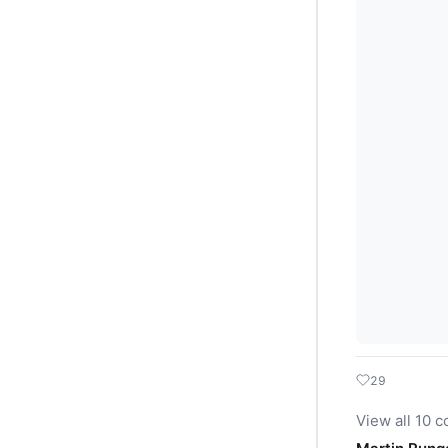
29
View all 10 