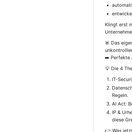
automati
entwicke
Klingt erst 
Unternehme
🚨 Das eigen
unkontrollie
➡️ Perfekte
💡 Die 4 Th
IT-Securi
Datensch
Regeln.
AI Act: 
IP & Urhe
diese Gr
👉 Was jetzt