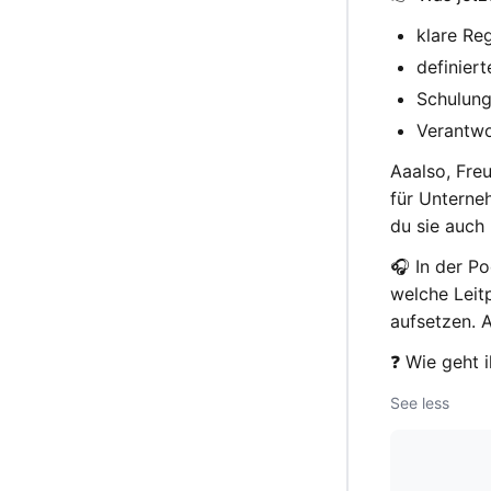
klare Re
definier
Schulung
Verantw
Aaalso, Fre
für Unterneh
du sie auch 
🎧 In der P
welche Leit
aufsetzen. 
❓ Wie geht i
See less