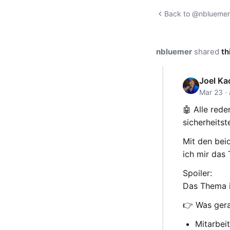
Back to @nbluemer'
nbluemer
shared
th
Joel K
Mar 23 ·
🤖 Alle red
sicherheits
Mit den bei
ich mir das
Spoiler:
Das Thema is
👉 Was gera
Mitarbei