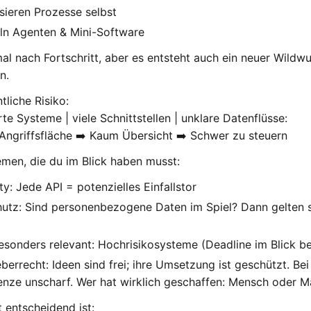
sieren Prozesse selbst
ln Agenten & Mini-Software
mal nach Fortschritt, aber es entsteht auch ein neuer Wildw
n.
tliche Risiko:
rte Systeme | viele Schnittstellen | unklare Datenflüsse:
 Angriffsfläche ➡️ Kaum Übersicht ➡️ Schwer zu steuern
emen, die du im Blick haben musst:
ty: Jede API = potenzielles Einfallstor
utz: Sind personenbezogene Daten im Spiel? Dann gelten 
Besonders relevant: Hochrisikosysteme (Deadline im Blick be
berrecht: Ideen sind frei; ihre Umsetzung ist geschützt. Be
enze unscharf. Wer hat wirklich geschaffen: Mensch oder M
 entscheidend ist: