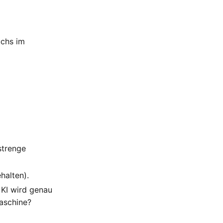
uchs im
strenge
halten).
i KI wird genau
aschine?