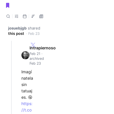
Public shared posts
josuebjgb
shared
this post
· Feb 23
Intrapiernoso
Feb 21 ·
archived
Feb 23
Imagí
natela
sin
tatuaj
es. 🤤
https:
//t.co