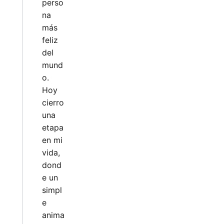
perso
na
más
feliz
del
mund
o.
Hoy
cierro
una
etapa
en mi
vida,
dond
e un
simpl
e
anima