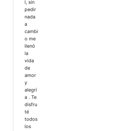
l, sin
pedir
nada
a
cambi
o me
llenó
la
vida
de
amor
y
alegrí
a . Te
disfru
té
todos
los