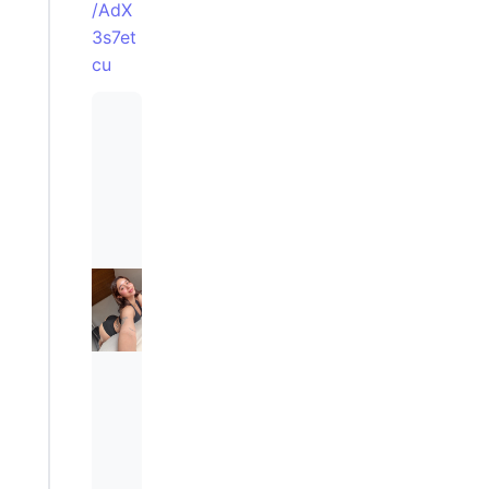
/AdX
3s7et
cu