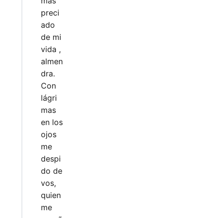
más
preci
ado
de mi
vida ,
almen
dra.
Con
lágri
mas
en los
ojos
me
despi
do de
vos,
quien
me