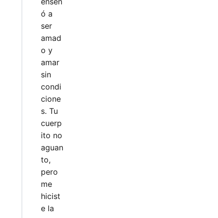
enseñ
ó a
ser
amad
o y
amar
sin
condi
cione
s. Tu
cuerp
ito no
aguan
to,
pero
me
hicist
e la