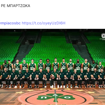
 ΡΕ ΜΠΑΡΤΖΩΚΑ
ympiacosbc
https://t.co/oyeyUzDl6H