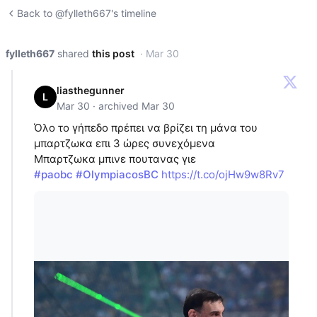
Back to @fylleth667's timeline
fylleth667
shared
this post
· Mar 30
liasthegunner
L
Mar 30 · archived Mar 30
Όλο το γήπεδο πρέπει να βρίζει τη μάνα του
μπαρτζωκα επι 3 ώρες συνεχόμενα
Μπαρτζωκα μπινε πουτανας γιε
#paobc
#OlympiacosBC
https://t.co/ojHw9w8Rv7