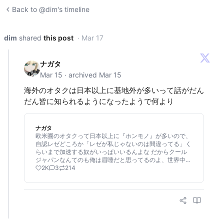
Back to @dim's timeline
dim
shared
this post
· Mar 17
ナガタ
Mar 15 · archived Mar 15
海外のオタクは日本以上に基地外が多いって話がだん
だん皆に知られるようになったようで何より
ナガタ
欧米圏のオタクって日本以上に『ホンモノ』が多いので、
自認レゼどころか「レゼが私じゃないのは間違ってる」く
らいまで加速する奴がいっぱいいるんよな だからクール
ジャパンなんてのも俺は眉唾だと思ってるのよ、世界中の
認知がおかしい人を集めて(秘封CD)って状態だから
2K
3
214