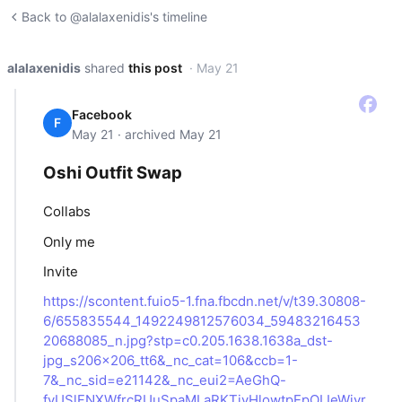
Back to @alalaxenidis's timeline
alalaxenidis
shared
this post
· May 21
Facebook
F
May 21 · archived May 21
Oshi Outfit Swap
Collabs
Only me
Invite
https://scontent.fuio5-1.fna.fbcdn.net/v/t39.30808-
6/655835544_1492249812576034_59483216453
20688085_n.jpg?stp=c0.205.1638.1638a_dst-
jpg_s206x206_tt6&_nc_cat=106&ccb=1-
7&_nc_sid=e21142&_nc_eui2=AeGhQ-
fyUSlFNXWfrcRUuSpaMLaRKTiyHlowtpEpOLIeWjvr