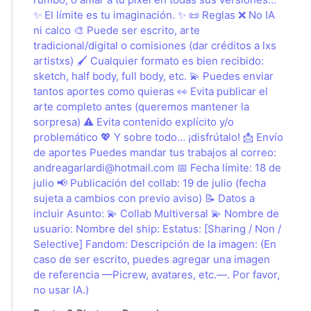
✨ El límite es tu imaginación. ✨ 📜 Reglas ❌ No IA
ni calco 🎨 Puede ser escrito, arte
tradicional/digital o comisiones (dar créditos a lxs
artistxs) 🖌️ Cualquier formato es bien recibido:
sketch, half body, full body, etc. 💫 Puedes enviar
tantos aportes como quieras 👀 Evita publicar el
arte completo antes (queremos mantener la
sorpresa) ⚠️ Evita contenido explícito y/o
problemático 💖 Y sobre todo… ¡disfrútalo! 📩 Envío
de aportes Puedes mandar tus trabajos al correo:
andreagarlardi@hotmail.com
📅 Fecha límite: 18 de
julio 📢 Publicación del collab: 19 de julio (fecha
sujeta a cambios con previo aviso) 📝 Datos a
incluir Asunto: 💫 Collab Multiversal 💫 Nombre de
usuario: Nombre del ship: Estatus: [Sharing / Non /
Selective] Fandom: Descripción de la imagen: (En
caso de ser escrito, puedes agregar una imagen
de referencia —Picrew, avatares, etc.—. Por favor,
no usar IA.)