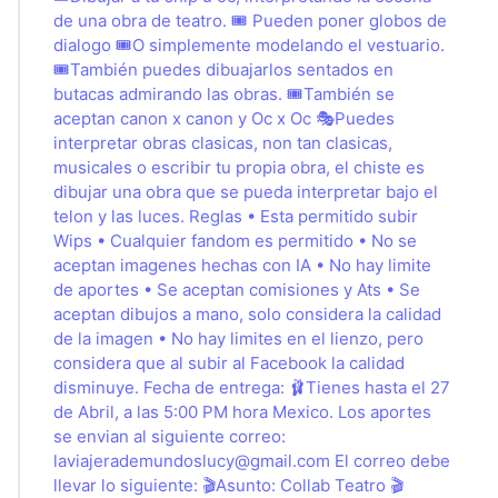
de una obra de teatro. 🎟 Pueden poner globos de
dialogo 🎟O simplemente modelando el vestuario.
🎟También puedes dibuajarlos sentados en
butacas admirando las obras. 🎟También se
aceptan canon x canon y Oc x Oc 🎭Puedes
interpretar obras clasicas, non tan clasicas,
musicales o escribir tu propia obra, el chiste es
dibujar una obra que se pueda interpretar bajo el
telon y las luces. Reglas • Esta permitido subir
Wips • Cualquier fandom es permitido • No se
aceptan imagenes hechas con IA • No hay limite
de aportes • Se aceptan comisiones y Ats • Se
aceptan dibujos a mano, solo considera la calidad
de la imagen • No hay limites en el lienzo, pero
considera que al subir al Facebook la calidad
disminuye. Fecha de entrega: 🩰Tienes hasta el 27
de Abril, a las 5:00 PM hora Mexico. Los aportes
se envian al siguiente correo:
laviajerademundoslucy@gmail.com
El correo debe
llevar lo siguiente: 🎬Asunto: Collab Teatro 🎬