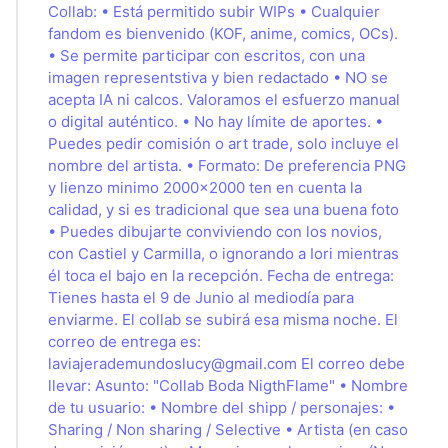
Collab: • Está permitido subir WIPs • Cualquier
fandom es bienvenido (KOF, anime, comics, OCs).
• Se permite participar con escritos, con una
imagen representstiva y bien redactado • NO se
acepta IA ni calcos. Valoramos el esfuerzo manual
o digital auténtico. • No hay límite de aportes. •
Puedes pedir comisión o art trade, solo incluye el
nombre del artista. • Formato: De preferencia PNG
y lienzo minimo 2000x2000 ten en cuenta la
calidad, y si es tradicional que sea una buena foto
• Puedes dibujarte conviviendo con los novios,
con Castiel y Carmilla, o ignorando a Iori mientras
él toca el bajo en la recepción. Fecha de entrega:
Tienes hasta el 9 de Junio al mediodía para
enviarme. El collab se subirá esa misma noche. El
correo de entrega es:
laviajerademundoslucy@gmail.com
El correo debe
llevar: Asunto: "Collab Boda NigthFlame" • Nombre
de tu usuario: • Nombre del shipp / personajes: •
Sharing / Non sharing / Selective • Artista (en caso