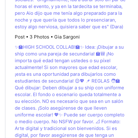
horas el evento, y ya en la tardecita se terminaba,
pero Aio dijo que me tenía algo preparado para la
noche y que quería que todos lo presenciaran,
estoy algo nerviosa, quisiera saber que es" (Dara)
Post • 3 Photos • Gia Sargoni
✨🏫HIGH SCHOOL COLLAB!🏫✨ Idea: ¡Dibujar a su
ship como una pareja de secundaria! 🏫🎒 ¡No
importa qué edad tengan ustedes o su píxel
actualmente! Si son mayores que edad escolar,
¡esta es una oportunidad para dibujarlos como
estudiantes de secundaria! 😌💖 📌 REGLAS 🧑🏫
Qué dibujar: Deben dibujar a su ship con uniforme
escolar. El fondo o escenario queda totalmente a
su elección. NO es necesario que sea en un salón
de clases. ¡Solo asegúrense de que lleven
uniforme escolar! 💖✨ Puede ser cuerpo completo
o medio cuerpo. No NSFW por favor. 📐 Formato:
Arte digital y tradicional son bienvenidos. Si es
digital, por favor asegúrense de que tenga un