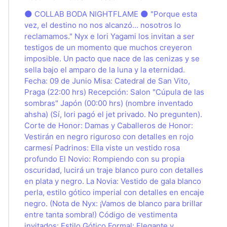
🌑 COLLAB BODA NIGHTFLAME 🌑 "Porque esta
vez, el destino no nos alcanzó... nosotros lo
reclamamos." Nyx e Iori Yagami los invitan a ser
testigos de un momento que muchos creyeron
imposible. Un pacto que nace de las cenizas y se
sella bajo el amparo de la luna y la eternidad.
Fecha: 09 de Junio Misa: Catedral de San Vito,
Praga (22:00 hrs) Recepción: Salon "Cúpula de las
sombras" Japón (00:00 hrs) (nombre inventado
ahsha) (Sí, Iori pagó el jet privado. No pregunten).
Corte de Honor: Damas y Caballeros de Honor:
Vestirán en negro riguroso con detalles en rojo
carmesí Padrinos: Ella viste un vestido rosa
profundo El Novio: Rompiendo con su propia
oscuridad, lucirá un traje blanco puro con detalles
en plata y negro. La Novia: Vestido de gala blanco
perla, estilo gótico imperial con detalles en encaje
negro. (Nota de Nyx: ¡Vamos de blanco para brillar
entre tanta sombra!) Código de vestimenta
invitados: Estilo Gótico Formal: Elegante y