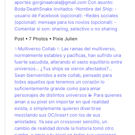
aportes
gorginaalcala@gmail.com
Con asunto:
Boda DeathSnake invitados -Nombre del Ship: -
usuario de Facebook (opcional): -Redes sociales
(opcional): mensaje para los novios (opcional): -
Comentar si son: sharing, selectivo o no sharing
Post • 7 Photos • Pixie Julien
✨Multiverso Collab ✨ Las ramas del multiverso,
normalmente estables y pacíficas, han sufrido una
fuerte sacudida, alterando el vasto equilibrio entre
universos… ¿Tus ships se vieron afectados?...
Sean bienvenidxs a este collab, pensado para
todxs aquellxs que tenemos un corazón lo
suficientemente grande como para amar
personajes de distintos universos 💫 Para quienes
aman a su pixel sin importar en qué realidad
exista, o simplemente quieren divertirse
mezclando sus OC/insert con los de sus
amistades. Ya sea un crossover sencillo, un
cambio de realidad donde la historia tomó otro
rumbo, o amar a tu pixel en todas sus versiones…