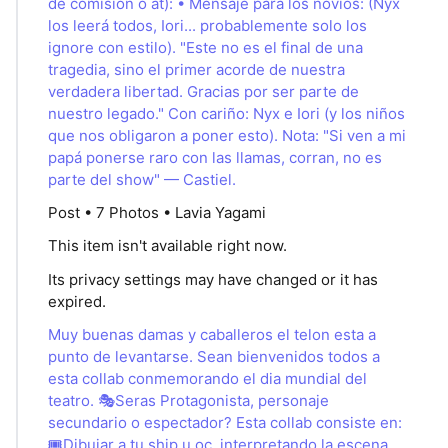
de comisión o at): • Mensaje para los novios: (Nyx
los leerá todos, Iori... probablemente solo los
ignore con estilo). "Este no es el final de una
tragedia, sino el primer acorde de nuestra
verdadera libertad. Gracias por ser parte de
nuestro legado." Con cariño: Nyx e Iori (y los niños
que nos obligaron a poner esto). Nota: "Si ven a mi
papá ponerse raro con las llamas, corran, no es
parte del show" — Castiel.
Post • 7 Photos • Lavia Yagami
This item isn't available right now.
Its privacy settings may have changed or it has
expired.
Muy buenas damas y caballeros el telon esta a
punto de levantarse. Sean bienvenidos todos a
esta collab conmemorando el dia mundial del
teatro. 🎭Seras Protagonista, personaje
secundario o espectador? Esta collab consiste en:
🎟Dibujar a tu ship u oc, interpretando la escena