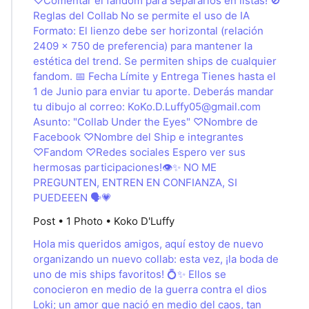
♡Comentar el fandom para separarlos en listas! 🚫
Reglas del Collab No se permite el uso de IA
Formato: El lienzo debe ser horizontal (relación
2409 x 750 de preferencia) para mantener la
estética del trend. Se permiten ships de cualquier
fandom. 📅 Fecha Límite y Entrega Tienes hasta el
1 de Junio para enviar tu aporte. Deberás mandar
tu dibujo al correo:
KoKo.D.Luffy05@gmail.com
Asunto: "Collab Under the Eyes" ♡Nombre de
Facebook ♡Nombre del Ship e integrantes
♡Fandom ♡Redes sociales Espero ver sus
hermosas participaciones!👁️✨ NO ME
PREGUNTEN, ENTREN EN CONFIANZA, SI
PUEDEEEN 🗣💗
Post • 1 Photo • Koko D'Luffy
Hola mis queridos amigos, aquí estoy de nuevo
organizando un nuevo collab: esta vez, ¡la boda de
uno de mis ships favoritos! 💍✨ Ellos se
conocieron en medio de la guerra contra el dios
Loki; un amor que nació en medio del caos, tan