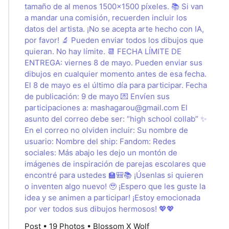
tamaño de al menos 1500x1500 píxeles. 📚 Si van
a mandar una comisión, recuerden incluir los
datos del artista. ¡No se acepta arte hecho con IA,
por favor! 🔬 Pueden enviar todos los dibujos que
quieran. No hay límite. 📆 FECHA LÍMITE DE
ENTREGA: viernes 8 de mayo. Pueden enviar sus
dibujos en cualquier momento antes de esa fecha.
El 8 de mayo es el último día para participar. Fecha
de publicación: 9 de mayo 💌 Envíen sus
participaciones a:
mashagarou@gmail.com
El
asunto del correo debe ser: “high school collab” ✨
En el correo no olviden incluir: Su nombre de
usuario: Nombre del ship: Fandom: Redes
sociales: Más abajo les dejo un montón de
imágenes de inspiración de parejas escolares que
encontré para ustedes 🏫🎒📚 ¡Úsenlas si quieren
o inventen algo nuevo! 🥹 ¡Espero que les guste la
idea y se animen a participar! ¡Estoy emocionada
por ver todos sus dibujos hermosos! 💖💖
Post • 19 Photos • Blossom X Wolf