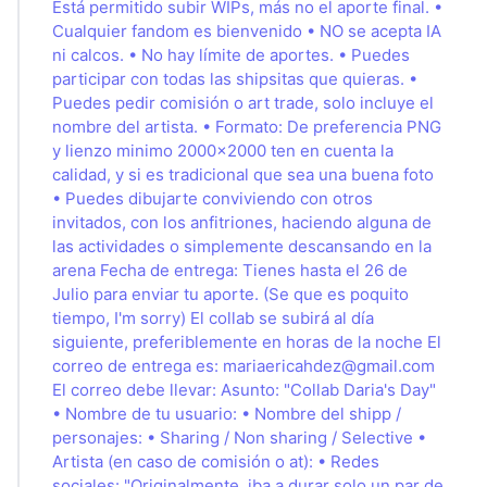
Está permitido subir WIPs, más no el aporte final. •
Cualquier fandom es bienvenido • NO se acepta IA
ni calcos. • No hay límite de aportes. • Puedes
participar con todas las shipsitas que quieras. •
Puedes pedir comisión o art trade, solo incluye el
nombre del artista. • Formato: De preferencia PNG
y lienzo minimo 2000x2000 ten en cuenta la
calidad, y si es tradicional que sea una buena foto
• Puedes dibujarte conviviendo con otros
invitados, con los anfitriones, haciendo alguna de
las actividades o simplemente descansando en la
arena Fecha de entrega: Tienes hasta el 26 de
Julio para enviar tu aporte. (Se que es poquito
tiempo, I'm sorry) El collab se subirá al día
siguiente, preferiblemente en horas de la noche El
correo de entrega es:
mariaericahdez@gmail.com
El correo debe llevar: Asunto: "Collab Daria's Day"
• Nombre de tu usuario: • Nombre del shipp /
personajes: • Sharing / Non sharing / Selective •
Artista (en caso de comisión o at): • Redes
sociales: "Originalmente, iba a durar solo un par de