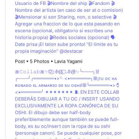
Usuario de FB 🎬Nombre del ship 🎬Fandom 🎬
Nombre del artista (en caso de ser at o comision)
🎬Mensionar si son Sharing, non, o selective 🎬
Agregar una fraccion de lo que esta pasando en
escena (opcional, obligatorio si escribes una
historia propia) 🎬Redes sociales (opcional) 🗣️
Date prisa ¡El telon sube pronto! "El límite es tu
propia imaginación" @destacar
Post • 5 Photos • Lavia Yagami
🎀𝙲𝚘𝚕𝚕𝚊𝚋🎀✨D͜͡𝚛ĕ̈s͜͡s͜͡ 𝙻ŏ̈v͜͡ĕ̈✨╰───╮👗
╭───╯╭══════•>🪡<•══════╮ꕥ¡ᴛᴜ ᴏᴄ ʜᴀ
ʀᴏʙᴀᴅᴏ ᴇʟ ᴀʀᴍᴀʀɪᴏ ᴅᴇ sᴜ ᴏsʜɪ!ꕥ╰══════•>🧷
<•══════╯ ✦✦✦✦✦✦✦ 🧵 EN ESTE COLLAB
DEBERÁS DIBUJAR A TU OC / INSERT USANDO
EXCLUSIVAMENTE LA ROPA CANÓNICA DE SU
OSHI. El dibujo debe ser half-body
preferiblemente aunque también se puede full-
body, es su oc/insert con la ropa de su oshi
(personaje canon). Se puede cualquier pose, por