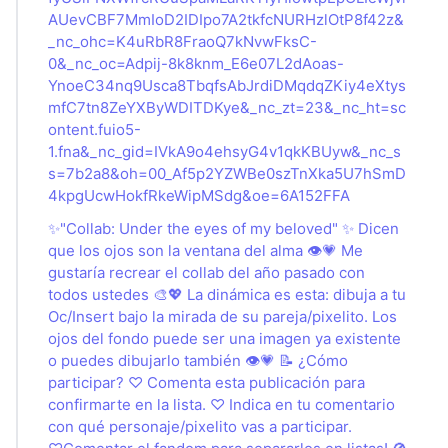
AUevCBF7MmIoD2IDIpo7A2tkfcNURHzlOtP8f42z&
_nc_ohc=K4uRbR8FraoQ7kNvwFksC-
0&_nc_oc=Adpij-8k8knm_E6e07L2dAoas-
YnoeC34nq9Usca8TbqfsAbJrdiDMqdqZKiy4eXtys
mfC7tn8ZeYXByWDITDKye&_nc_zt=23&_nc_ht=sc
ontent.fuio5-
1.fna&_nc_gid=IVkA9o4ehsyG4v1qkKBUyw&_nc_s
s=7b2a8&oh=00_Af5p2YZWBe0szTnXka5U7hSmD
4kpgUcwHokfRkeWipMSdg&oe=6A152FFA
✨"Collab: Under the eyes of my beloved" ✨ Dicen
que los ojos son la ventana del alma 👁💗 Me
gustaría recrear el collab del año pasado con
todos ustedes 🎨💖 La dinámica es esta: dibuja a tu
Oc/Insert bajo la mirada de su pareja/pixelito. Los
ojos del fondo puede ser una imagen ya existente
o puedes dibujarlo también 👁💗 📝 ¿Cómo
participar? ♡ Comenta esta publicación para
confirmarte en la lista. ♡ Indica en tu comentario
con qué personaje/pixelito vas a participar.