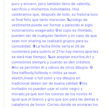
puro y sincero, pero también lleno de valentía,
sacrificio y momentos inolvidables. Hoy
celebramos que, después de todo, su historia tuvo
el final feliz que tanto merecían. 🐍código de
vestimenta puede ser formar y parecido al siglo
victoriano(no exagerado) 💀el cupo es ilimitado,
pueden ser de cualquier fandom y en caso de que
sean non sharing se realizará grupos para su
comodidad. 🪻La fecha límite sería el 26 de
noviembre para subirlo el 27(si hay menos aportes
se dará mas tiempo). 🐍se aceptan escritos,Art y
comisiónes siempre y cuando se den créditos.
❌️no se permiten AI y calcos de otros dibujos. 💀
Sea halfbody,fullbody o chibis ya sean
sketch,linear o full color y los dibujos en
tradicional deben ser de buena calidad 🪻los
invitados no pueden usar el color negro y
morado,ya que son los colores de los novios Al
igual que el blanco y gris que son para las demás e
caballeros de honor. Correo donde se enviaran los