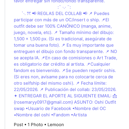
favor entregar sin fondo/fondo transparente. ⠀ ⠀⠀
⠀⠀ ⠀⠀ ⠀⠀ ⠀⠀ ⠀⠀ ⠀⠀:¨ ·.· ¨: ⠀⠀ ⠀⠀ ⠀⠀ ⠀⠀ ⠀⠀ ⠀⠀
⠀⠀ `·. ꔫ 📢 REGLAS DEL COLLAB 📢 📌 Puedes
participar con más de un OC/insert o ship. 📌El
outfit debe ser 100% CANÓNICO (manga, anime,
juego, novela, etc). 📌 Tamaño mínimo del dibujo:
1,500 x 1,500 px. (Si es tradicional, asegúrate de
tomar una buena foto). 📌 Es muy importante que
entreguen el dibujo con fondo transparente. 📌 NO
se acepta IA. 📌En caso de comisiones o Art Trade,
es obligatorio dar crédito al artista. 📌Cualquier
fandom es bienvenido. 📌Se pueden repetir oshis.
(Si eres non, avísame para no colocarte cerca de
otro selfship del mismo oshi). 📌 Fecha límite:
22/05/2026. 📌 Publicación del collab: 23/05/2026.
✦ ENTREGAR EL APORTE AL SIGUIENTE EMAIL: 📩
{
rosemaryy0917@gmail.com
} ASUNTO: Oshi Outfit
swap •Usuario de Facebook •Nombre del OC
•Nombre del oshi •Fandom •Artista
Post • 1 Photo • Lemoon